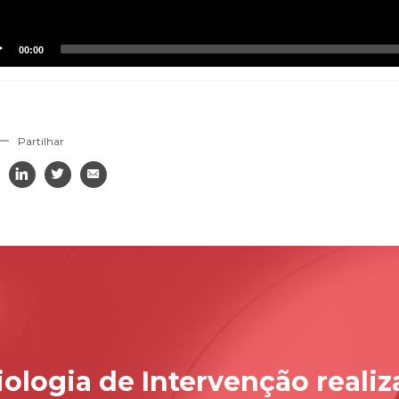
00:00
Partilhar



iologia de Intervenção reali