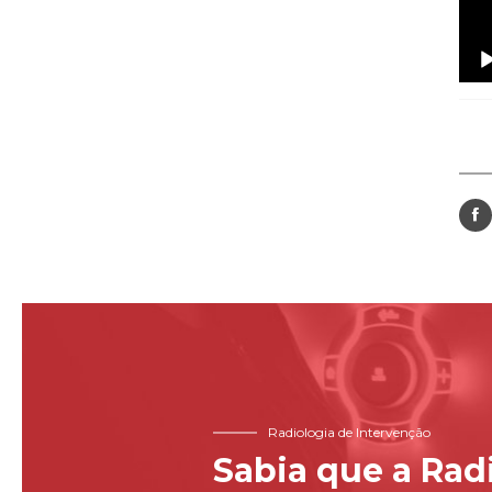

Radiologia de Intervenção
Sabia que a Rad