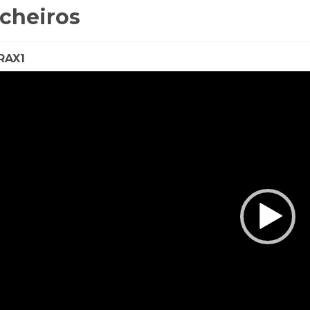
icheiros
RAX1
O
ER