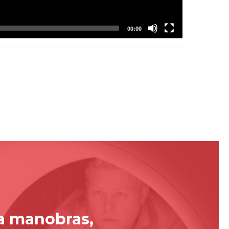
00:00
za manobras,