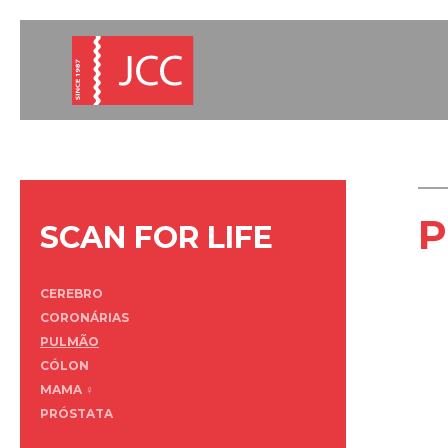
SCAN FOR LIFE
CEREBRO
CORONÁRIAS
PULMÃO
CÓLON
MAMA ♀
PRÓSTATA