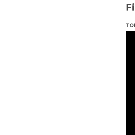
F
TO
VIDE
PLAY