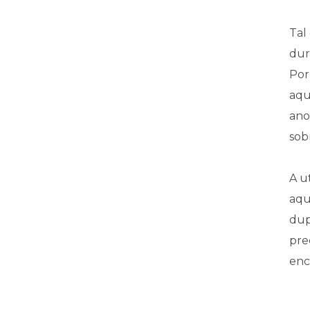
Tal
dur
Por
aqu
ano
sob
A u
aqu
dup
pre
enc