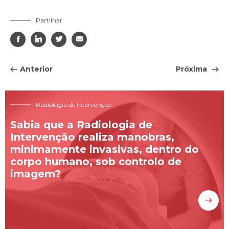
Partilhar




Anterior
Próxima
Radiologia de Intervenção
Sabia que a Radiologia de
Intervenção realiza manobras,
minimamente invasivas, dentro do
corpo humano, sob controlo de
imagem?