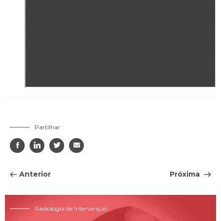
Partilhar




Anterior
Próxima
Radiologia de Intervenção