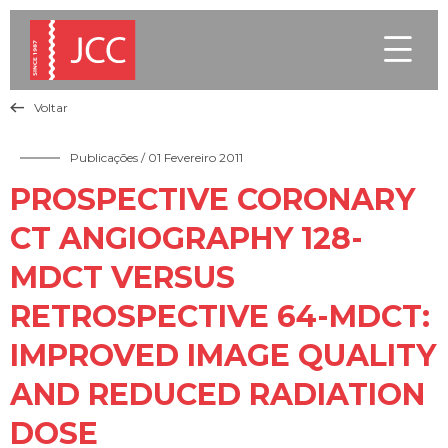

Voltar

Publicações
/ 01 Fevereiro 2011
PROSPECTIVE CORONARY
CT ANGIOGRAPHY 128-
MDCT VERSUS
RETROSPECTIVE 64-MDCT:
IMPROVED IMAGE QUALITY
AND REDUCED RADIATION
DOSE