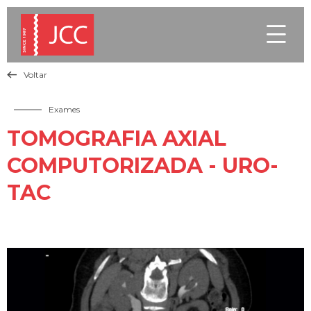

Voltar

Exames
TOMOGRAFIA AXIAL
COMPUTORIZADA - URO-
TAC