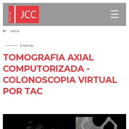

Voltar

Exames
TOMOGRAFIA AXIAL
COMPUTORIZADA -
COLONOSCOPIA VIRTUAL
POR TAC