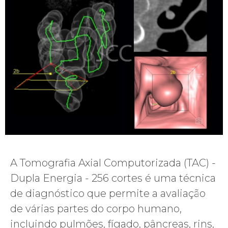
A Tomografia Axial Computorizada (TAC) -
Dupla Energia - 256 cortes é uma técnica
de diagnóstico que permite a avaliação
de várias partes do corpo humano,
incluindo pulmões, fígado, pâncreas, rins,