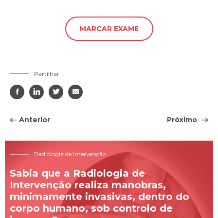
MARCAR EXAME
Partilhar




Anterior
Próximo
Radiologia de Intervenção
Sabia que a Radiologia de
Intervenção realiza manobras,
minimamente invasivas, dentro do
corpo humano, sob controlo de