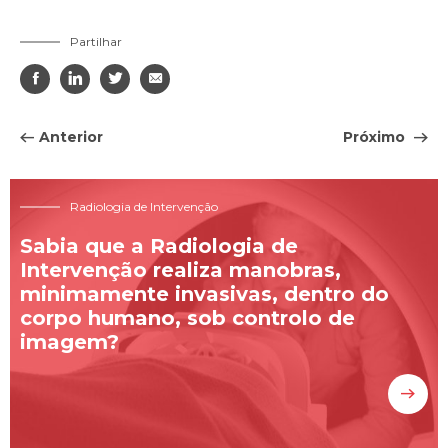
Partilhar




Anterior
Próximo
Radiologia de Intervenção
Sabia que a Radiologia de
Intervenção realiza manobras,
minimamente invasivas, dentro do
corpo humano, sob controlo de
imagem?