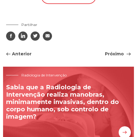
Partilhar




Anterior
Próximo
Radiologia de Intervenção
Sabia que a Radiologia de
Intervenção realiza manobras,
minimamente invasivas, dentro do
corpo humano, sob controlo de
imagem?