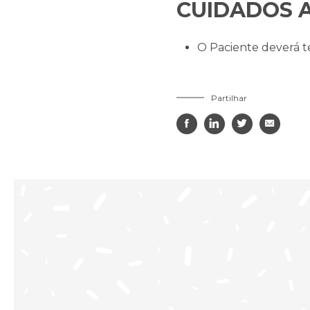
CUIDADOS A
O Paciente deverá t
Partilhar



