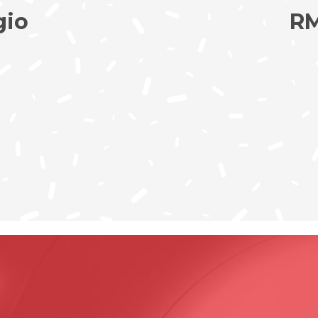
gio
RM