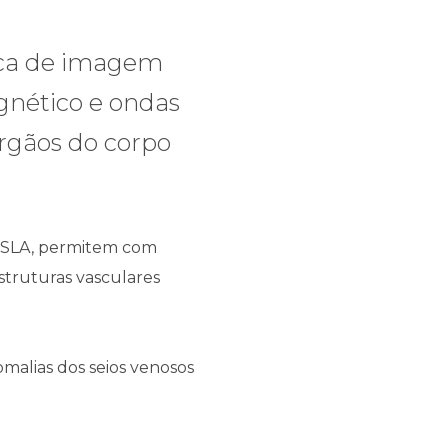
ica de imagem
nético e ondas
rgãos do corpo
TESLA, permitem com
struturas vasculares
malias dos seios venosos