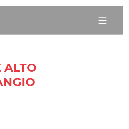

 ALTO
ANGIO