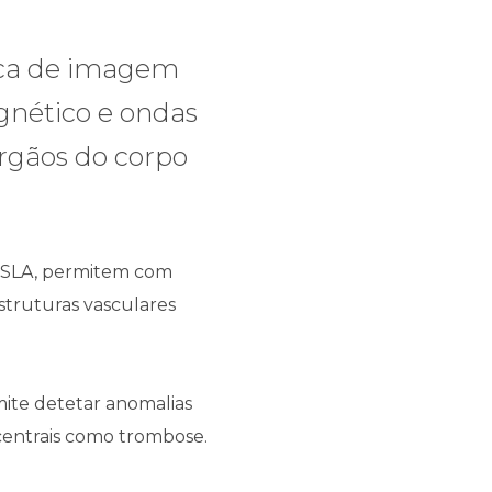
ica de imagem
nético e ondas
rgãos do corpo
TESLA, permitem com
struturas vasculares
mite detetar anomalias
centrais como trombose.