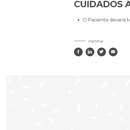
CUIDADOS A
O Paciente deverá t
Partilhar



