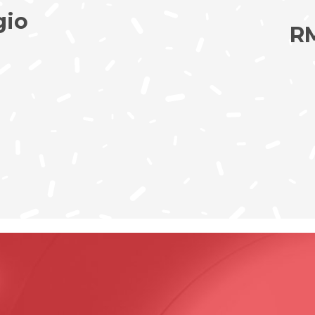
gio
RM