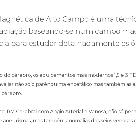
Magnética de Alto Campo é uma técn
 radiação baseando-se num campo mag
cia para estudar detalhadamente os ó
o do cérebro, os equipamentos mais modernos 1,5 e 3 
 avaliar não só o parênquima encefálico mas também as e
o cérebro.
o, RM Cerebral com Angio Arterial e Venosa, não só per
e aneurismas, mas também anomalias dos seios venosos 