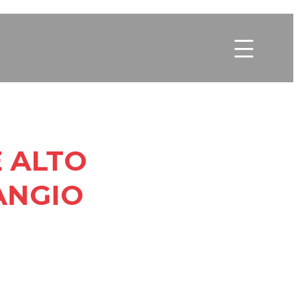

 ALTO
ANGIO