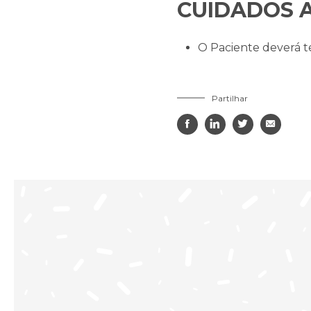
CUIDADOS A
O Paciente deverá t
Partilhar



