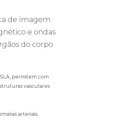
ica de imagem
nético e ondas
rgãos do corpo
TESLA, permitem com
struturas vasculares
alias arteriais,