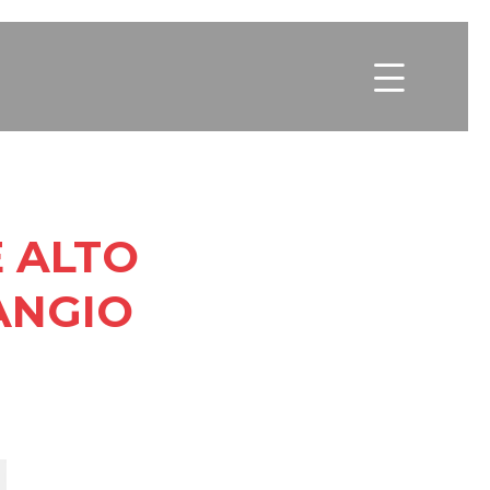

 ALTO
ANGIO