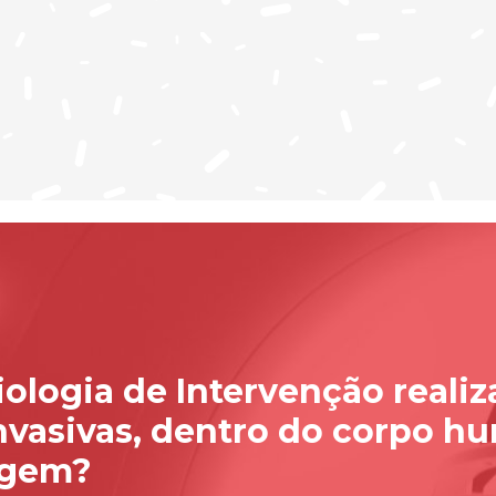
iologia de Intervenção reali
vasivas, dentro do corpo h
agem?