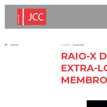
Voltar
Exames

RAIO-X D
EXTRA-L
MEMBROS