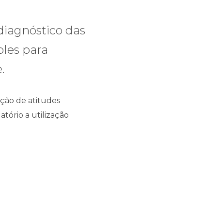
diagnóstico das
les para
.
ação de atitudes
tório a utilização