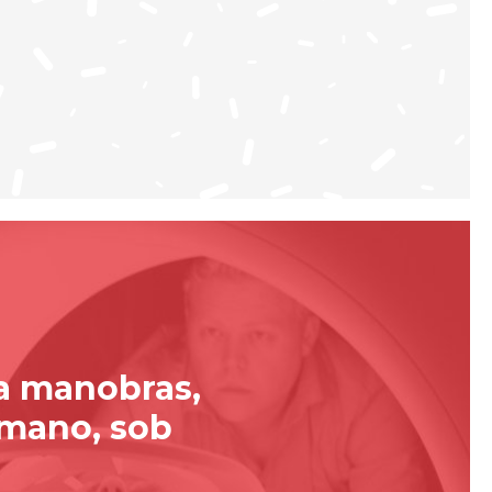
za manobras,
umano, sob