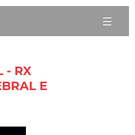

 - RX
BRAL E