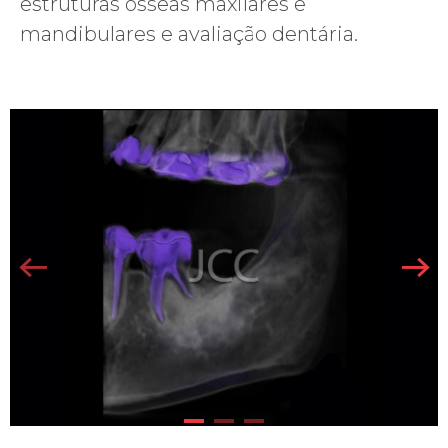
estruturas ósseas maxilares e
mandibulares e avaliação dentária.