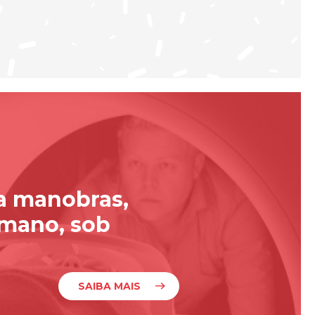
za manobras,
umano, sob
SAIBA MAIS