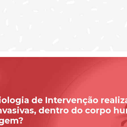
iologia de Intervenção reali
vasivas, dentro do corpo h
agem?