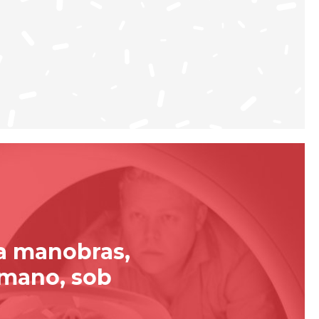
za manobras,
umano, sob