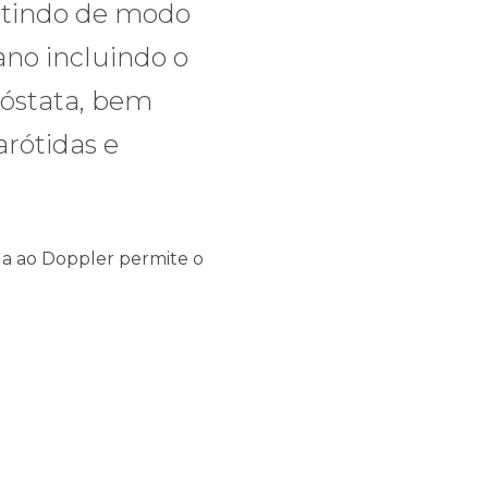
itindo de modo
ano incluindo o
próstata, bem
rótidas e
da ao Doppler permite o