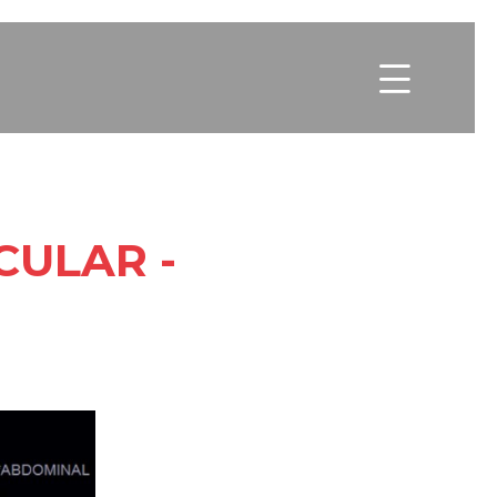

CULAR -