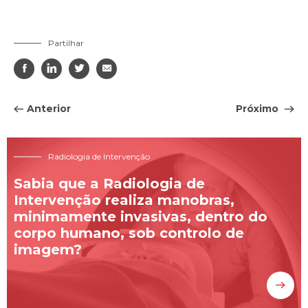
Partilhar




Anterior
Próximo
Radiologia de Intervenção
Sabia que a Radiologia de
Intervenção realiza manobras,
minimamente invasivas, dentro do
corpo humano, sob controlo de
imagem?